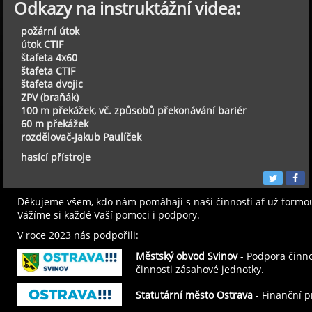
Odkazy na instruktážní videa:
požární útok
útok CTIF
štafeta 4x60
štafeta CTIF
štafeta dvojic
ZPV (braňák)
100 m překážek, vč. způsobů překonávání bariér
60 m překážek
rozdělovač-Jakub Paulíček
hasící přístroje
Děkujeme všem, kdo nám pomáhají s naší činností ať už formo
Vážíme si každé Vaší pomoci i podpory.
V roce 2023 nás podpořili:
Městský obvod Svinov
- Podpora činno
činnosti zásahové jednotky.
Statutární město Ostrava
- Finanční p