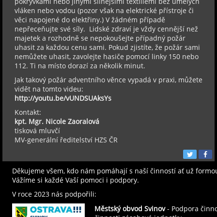
pokrývkami nebo jinými silnějšími textiliemi bez umělých
vláken nebo vodou (pozor však na elektrické přístroje či
věci napojené do elektřiny.) V žádném případě
nepřeceňujte své síly. Lidské zdraví je vždy cennější než
majetek a rozhodně se nepokoušejte případný požár
uhasit za každou cenu sami. Pokud zjistíte, že požár sami
nemůžete uhasit, zavolejte hasiče pomocí linky 150 nebo
112. Ti na místo dorazí za několik minut.
Jak takový požár adventního věnce vypadá v praxi, můžete
vidět na tomto videu:
http://youtu.be/vUNDSUAksYs
Kontakt:
kpt. Mgr. Nicole Zaoralová
tisková mluvčí
MV-generální ředitelství HZS ČR
Děkujeme všem, kdo nám pomáhají s naší činností ať už formo
Vážíme si každé Vaší pomoci i podpory.
V roce 2023 nás podpořili:
Městský obvod Svinov
- Podpora činno