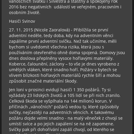
vánosčních svátků i Silvestra a šťastný a spokojený rok
2016 bez negativních událostí ve veřejném, pracovním i
osobním životě.
Hasiči Svinov
27. 11. 2015 (Nicole Zaoralová) - Přiblížila se první
adventní neděle, tedy doba, kdy na adventním věnci
zapálíme první adventní svíčku. Než tak učiníme, měli
bychom si uvědomit všechna rizika, která jsou s
používáním otevřeného ohně doma spojená. Domovy jsou
dnes doslova přeplněny vysoce hořlavými materiály.
Koberce, čalounění, záclony – to vše je dnes vyrobeno z
umělých vláken, které snadno hoří. Požáry v bytech se
vlivem blízkosti hořlavých materiálů rychle šíří a mohou
způsobit značné materiální škody.
Jen loni v prosinci evidují hasiči 1 350 požárů. Ty si
vyžádaly 23 lidských životů a 105 lidí se při nich zranilo.
Celková škoda se vyšplhala na 144 milionů korun. V
příčinách „vánočních“ požárů vedou ty, které způsobily
svíčky, nejčastěji na adventních věncích. K takovému
požáru dojde velmi snadno - na malý věneček z chvojí se
umístí svíce a po jejich zapálení se na ně zapomene.
Svíčky pak při dohořívání zapálí chvojí, od kterého se