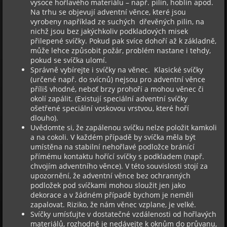
vysoce hořlavého materiálu – např. pilin, hoblin apod.
Na trhu se objevují adventní věnce, které jsou
vyrobeny například ze suchých dřevěných pilin, na
nichž jsou bez jakýchkoliv podkladových misek
přilepené svíčky. Pokud pak svíce dohoří až k základně,
může lehce způsobit požár, problém nastane i tehdy,
pokud se svíčka ulomí.
Správně vybírejte i svíčky na věnec. Klasické svíčky
(určené např. do svícnů) nejsou pro adventní věnce
příliš vhodné, neboť brzy prohoří a mohou věnec či
okolí zapálit. (Existují speciální adventní svíčky
ošetřené speciální voskovou vrstvou, které hoří
dlouho).
Uvědomte si, že zapálenou svíčku nelze položit kamkoli
a na cokoli. V každém případě by svíčka měla být
umístěna na stabilní nehořlavé podložce bránící
přímému kontaktu hořící svíčky s podkladem (např.
chvojím adventního věnce). V této souvislosti stojí za
upozornění, že adventní věnce bez ochranných
podložek pod svíčkami mohou sloužit jen jako
dekorace a v žádném případě bychom je neměli
zapalovat. Riziko, že nám věnec vzplane, je velké.
Svíčky umísťujte v dostatečné vzdálenosti od hořlavých
materiálů, rozhodně je nedávejte k oknům do průvanu,