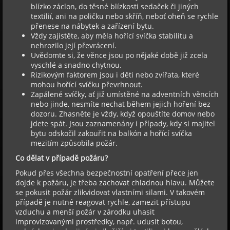
blízko záclon, do těsné blízkosti sedaček či jiných
textilií, ani na poličku nebo skříň, neboť oheň se rychle
přenese na nábytek a zařízení bytu.
Vždy zajistěte, aby měla hořící svíčka stabilitu a
nehrozilo její převrácení.
Uvědomte si, že věnce jsou po nějaké době již zcela
vyschlé a snadno chytnou.
Rizikovým faktorem jsou i děti nebo zvířata, které
mohou hořící svíčku převrhnout.
Zapálené svíčky, ať již umístěné na adventních věncích
nebo jinde, nesmíte nechat během jejich hoření bez
dozoru. Zhasněte je vždy, když opouštíte domov nebo
jdete spát. Jsou zaznamenány i případy, kdy si majitel
bytu odskočil zakouřit na balkón a hořící svíčka
mezitím způsobila požár.
Co dělat v případě požáru?
Pokud přes všechna bezpečnostní opatření přece jen
dojde k požáru, je třeba zachovat chladnou hlavu. Můžete
se pokusit požár zlikvidovat vlastními silami. V takovém
případě je nutné reagovat rychle, zamezit přístupu
vzduchu a menší požár v zárodku uhasit
improvizovanými prostředky, např. udusit botou,