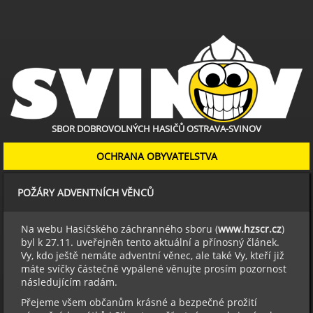
SBOR DOBROVOLNÝCH HASIČŮ OSTRAVA-SVINOV
OCHRANA OBYVATELSTVA
POŽÁRY ADVENTNÍCH VĚNCŮ
Na webu Hasičského záchranného sboru (
www.hzscr.cz
)
byl k 27.11. uveřejněn tento aktuální a přínosný článek.
Vy, kdo ještě nemáte adventní věnec, ale také Vy, kteří již
máte svíčky částečně vypálené věnujte prosím pozornost
následujícím radám.
Přejeme všem občanům krásné a bezpečné prožití