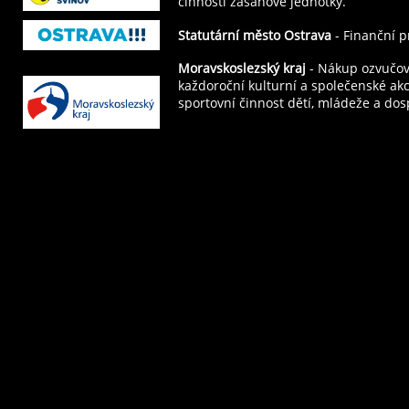
činnosti zásahové jednotky.
Statutární město Ostrava
- Finanční p
Moravskoslezský kraj
- Nákup ozvučova
každoroční kulturní a společenské ak
sportovní činnost dětí, mládeže a dos