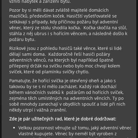
vznítí nábytek a zařízení bytu.
Pozor by si měli dávat zvláště majitelé domácích
mazlíčků, především koček. Hasičští vyšetřovatelé se
setkávají s případy, kdy příčinou požáru byl adventní
věnec, který ze stolu shodila kočka. Kočka skočila na stůl,
stáhla z něj ubrus i s hořícím věncem, a následně došlo k
požáru bytu.
Rizikové jsou z pohledu hasičů také věnce, které si lidé
dělají sami doma. Každoročně řeší hasiči požáry
adventních věnců, na kterých byl například špatně
přilepený držák na svíčku nebo bylo moc chvojí kolem
svíček, které od plamínku svíčky chytlo.
Pamatujte, že hořící svíčka je otevřený oheň a jako s
takovou by se s ní mělo zacházet. Každý rok dochází
během vánočních svátků k požárům od hořících svíček,
zejména těch umístěných na adventních věncích. Ty po
sobě mnohdy zanechají v obydlích spoušť a lidé při nich
někdy utrpí i vážná zranění.
Zde je pár užitečných rad, které je dobré dodržovat:
Velkou pozornost věnujte už tomu, jaký adventní věnec
vlastně kupujete. Věnec by neměl být vyroben z