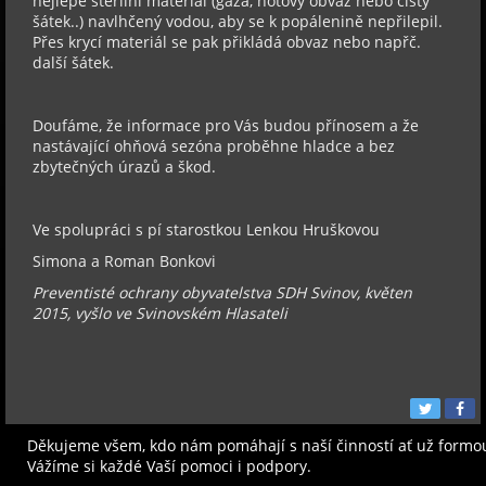
nejlépe sterilní materiál (gáza, hotový obvaz nebo čistý
šátek..) navlhčený vodou, aby se k popálenině nepřilepil.
Přes krycí materiál se pak přikládá obvaz nebo napřč.
další šátek.
Doufáme, že informace pro Vás budou přínosem a že
nastávající ohňová sezóna proběhne hladce a bez
zbytečných úrazů a škod.
Ve spolupráci s pí starostkou Lenkou Hruškovou
Simona a Roman Bonkovi
Preventisté ochrany obyvatelstva SDH Svinov, květen
2015, vyšlo ve Svinovském Hlasateli
Děkujeme všem, kdo nám pomáhají s naší činností ať už formo
Vážíme si každé Vaší pomoci i podpory.