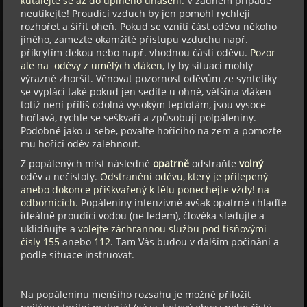
kutálejte se až do úplného uhašení.
V žádném případě
neutíkejte! Proudící vzduch by jen pomohl rychleji
rozhořet a šířit oheň. Pokud se vznítí část oděvu někoho
jiného, zamezte okamžitě přístupu vzduchu např.
přikrytím dekou nebo např. vhodnou částí oděvu.
Pozor
ale na oděvy z umělých vláken
, ty by situaci mohly
výrazně zhoršit. Věnovat pozornost oděvům ze syntetiky
se vyplácí také pokud jen sedíte u ohně, většina vláken
totiž není příliš odolná vysokým teplotám, jsou vysoce
hořlavá, rychle se seškvaří a způsobují polpáleniny.
Podobně jako u sebe, povalte hořícího na zem a pomozte
mu hořící oděv zalehnout.
Z popálených míst následně
opatrně
odstraňte
volný
oděv a nečistoty.
Odstranění oděvu, který je přilepený
anebo dokonce přiškvařený k tělu ponechejte vždy! na
odbornících.
Popáleniny intenzivně avšak opatrně chlaďte
ideálně proudící vodou (ne ledem), člověka sledujte a
uklidňujte a
volejte záchrannou službu pod tísňovými
čísly 155
anebo
112
. Tam Vás budou v dalším počínání a
podle situace instruovat.
Na popáleninu menšího rozsahu je možné přiložit