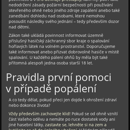
nedodržení zásady požární bezpečnosti při používání
otevřeného ohně nebo jiného zdroje zapálení anebo také
zanedbání dohledu nad osobami, které nemohou
posoudit následky svého jednání – tedy především dozor
nad dětmi.
Zákon také ukládá povinnost informovat územně
příslušný hasičský záchranný sbor kraje o spalování
hořlavých látek na volném prostranství. Doporučujeme
také informovat anebo přizvat dobrovolné hasiče v místě
spalování. U každého pálení ohňů by měla být také
přítomná alespoň jedna osoba starší 18 let.
Pravidla první pomoci
v případě popálení
A co tedy dělat, pokud přeci jen dojde k ohrožení zdraví
nebo dokonce života?
Vždy především zachovejte klid!
Pokud se od ohně vznítí
část Vašeho oděvu a nemáte po ruce dostatek vody ani
jiné hasební látky,
zastavte se, lehněte si na zem a