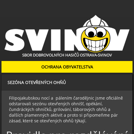
SBOR DOBROVOLNÝCH HASIČŮ OSTRAVA-SVINOV
OCHRANA OBYVATELSTVA
SEZÓNA OTEVŘENÝCH OHŇŮ
Filipojakubskou nocí a pálením čarodějnic jsme oficiálně
odstarovali sezónu otevřených ohnišť, opékání,
čundráckých ohníčků, grilování, táborových ohňů a
dalších plamenných aktivit a proto si připomeňme pár
zásad, které se otevřených ohňů týkají.