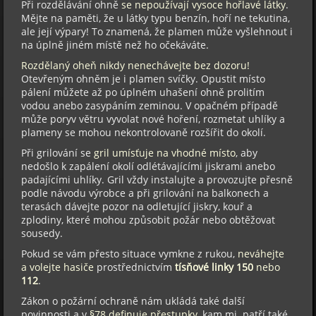
Při rozdělávání ohně
se nepoužívají vysoce hořlavé látky
.
Mějte na paměti, že u látky typu benzín, hoří ne tekutina,
ale její výpary! To znamená, že plamen může vyšlehnout i
na úplně jiném místě než ho očekáváte.
Rozdělaný oheň nikdy nenechávejte bez dozoru!
Otevřeným ohněm je i plamen svíčky. Opustit místo
pálení můžete až po úplném uhašení ohně prolitím
vodou anebo zasypáním zeminou. V opačném případě
může poryv větru vyvolat nové hoření, rozmetat uhlíky a
plameny se mohou nekontrolovaně rozšířit do okolí.
Při grilování se
gril umísťuje na vhodné místo
, aby
nedošlo k zapálení okolí odlétávajícími jiskrami anebo
padajícími uhlíky. Gril vždy instalujte a provozujte přesně
podle návodu výrobce a při grilování na balkonech a
terasách dávejte pozor na odletující jiskry, kouř a
zplodiny, které mohou způsobit požár nebo obtěžovat
sousedy.
Pokud se vám přesto situace vymkne z rukou,
neváhejte
a volejte hasiče
prostřednictvím
tísňové linky 150
nebo
112
.
Zákon o požární ochraně nám ukládá také další
povinnosti a v
§78 definuje přestupky
, kam mj. patří také