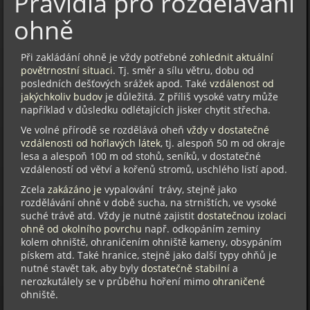
Pravidla pro rozdělávání
ohně
Při zakládání ohně je vždy potřebné
zohlednit aktuální
povětrnostní situaci
. Tj. směr a sílu větru, dobu od
posledních dešťových srážek apod. Také
vzdálenost od
jakýchkoliv budov
je důležitá. Z příliš vysoké vatry může
například v důsledku odlétajících jisker chytit střecha.
Ve volné přírodě se rozdělává oheň
vždy v dostatečné
vzdálenosti od hořlavých látek
, tj. alespoň 50 m od okraje
lesa a alespoň 100 m od stohů, seníků, v dostatečné
vzdáleností od větví a kořenů stromů, uschlého listí apod.
Zcela
zakázáno je
vypalování trávy, stejně jako
rozdělávání ohně v době sucha, na strništích, ve vysoké
suché trávě atd. Vždy je nutné zajistit
dostatečnou izolaci
ohně od okolního povrchu
např. odkopáním zeminy
kolem ohniště, ohraničením ohniště kameny, obsypáním
pískem atd. Také hranice, stejně jako další typy ohňů je
nutné stavět tak, aby byly
dostatečně stabilní
a
nerozkutálely se v průběhu hoření mimo
ohraničené
ohniště.